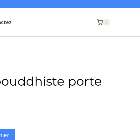
actez
0
bouddhiste porte
nier