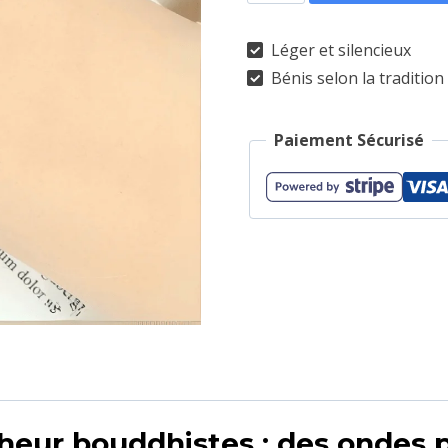
de
Bracelet
Léger et silencieux
bouddhiste
Bénis selon la traditio
porte
bonheur
Paiement Sécurisé
heur bouddhistes : des ondes p